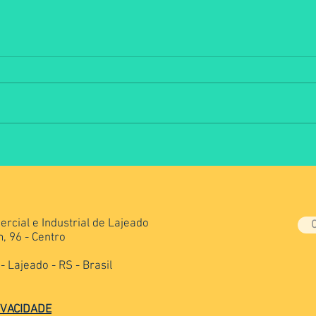
Pitches movimentam Arena
III S
Técnica da Jornada da
desa
Alimentação
prof
rcial e Industrial de Lajeado
, 96 - Centro
 Lajeado - RS - Brasil
IVACIDADE