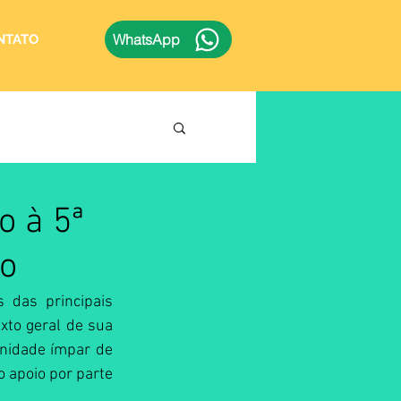
WhatsApp
NTATO
o à 5ª
io
 das principais 
xto geral de sua 
nidade ímpar de 
 apoio por parte 