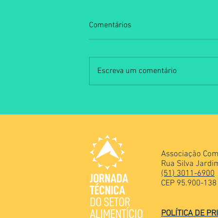
Comentários
Escreva um comentário
Salão do Expositor consolida
negócios, inovação e
networking na 7ª Jornada
Técnica do Setor Alimentício
Associação Come
Rua Silva Jardim
(51) 3011-6900
CEP 95.900-138 -
POLÍTICA DE PR