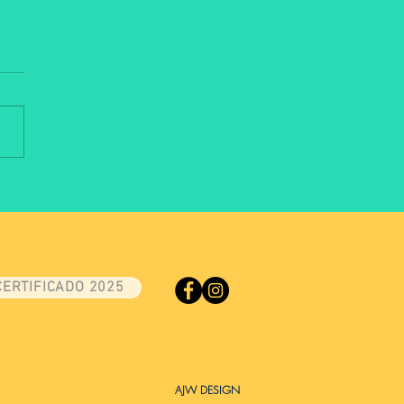
eminário de Lácteos debate
fios e oportunidades com
issionais do mercado
CERTIFICADO 2025
AJW DESIGN