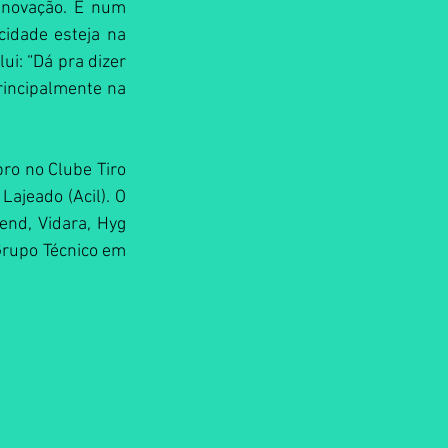
inovação. E num 
idade esteja na 
i: “Dá pra dizer 
incipalmente na 
ro no Clube Tiro 
ajeado (Acil). O 
end, Vidara, Hyg 
Grupo Técnico em 