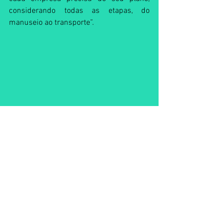
considerando todas as etapas, do 
manuseio ao transporte”. 
Coordenadora Mirian Hermann destacou a 
importância do evento para as empresas - Foto: 
Frederico Sehn