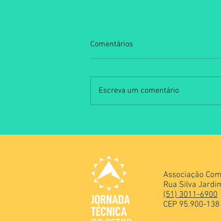
Comentários
Escreva um comentário
Salão do Expositor consolida
negócios, inovação e
networking na 7ª Jornada
Técnica do Setor Alimentício
Associação Come
Rua Silva Jardim
(51) 3011-6900
CEP 95.900-138 -