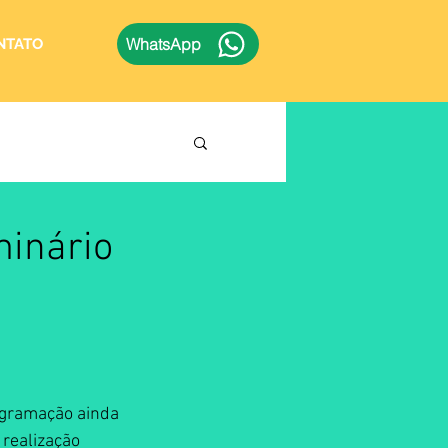
WhatsApp
NTATO
minário
ogramação ainda 
realização 