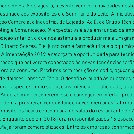
íodo de 5 a 8 de agosto, o evento vem com novidades neste
stinado aos expositores e o Seminário do Leite. A iniciativ
ção Comercial e Industrial de Lajeado (Acil), do Grupo Técni
ting e Comunicação. “A expectativa é alta em função da imp
edição anterior, o que nos estimula a produzir mais um gran
 Gilberto Soares. Ele, junto com a farmacêutica e bioquímica
AlimentaAção 2019 e reforçam a oportunidade para técnic
resas que estiverem conectadas às novas tendências terão
era de consumo. Produtos com redução de sódio, açúcar, gl
 dólares”, observa Tânia. O desafio é, aliado às questões 
erar aspectos como sabor, conveniência e praticidade, qual
 “Aquelas que perceberem isso e conseguirem ofertar prod
tendem a prosperar, conquistando novos mercados”, afirma.
xpositores ficará concentrada no salão do restaurante do W
o. Enquanto que em 2018 foram disponibilizados 16 espaços
80% já foram comercializados. Entre as empresas confirmad