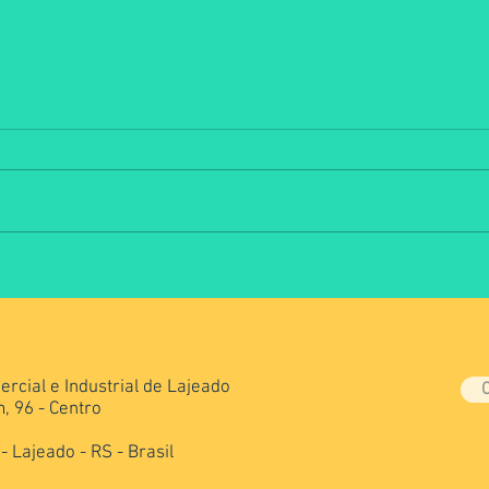
Pitches movimentam Arena
III S
Técnica da Jornada da
desa
Alimentação
prof
rcial e Industrial de Lajeado
, 96 - Centro
 Lajeado - RS - Brasil