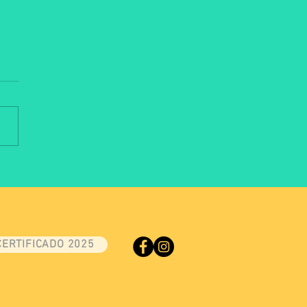
eminário de Lácteos debate
fios e oportunidades com
issionais do mercado
CERTIFICADO 2025