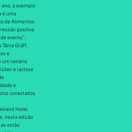
 ano, a exemplo 
a é uma 
co de Alimentos 
ressão positiva 
de evento”, 
 Tânia Gräff, 
os e 
 um cenário 
úten e lactose 
de 
idade e 
utos conectados 
eiand Hotel, 
, nesta edição 
as estão 