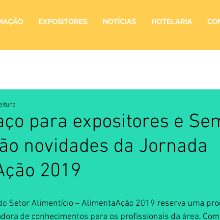
MAÇÃO
EXPOSITORES
NOTÍCIAS
HOTELARIA
CO
eitura
ço para expositores e Se
são novidades da Jornada
Ação 2019
 do Setor Alimentício – AlimentaAção 2019 reserva uma pr
adora de conhecimentos para os profissionais da área. Com 