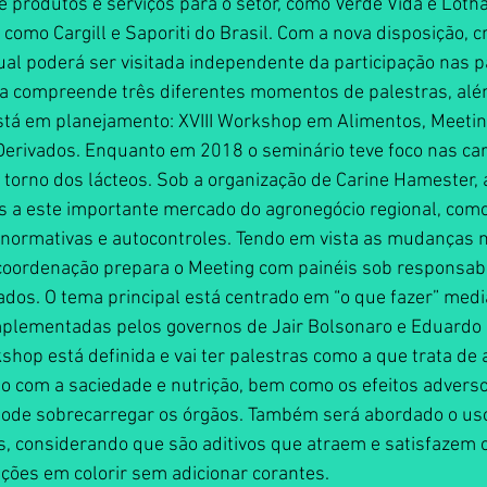
e produtos e serviços para o setor, como Verde Vida e Loth
 como Cargill e Saporiti do Brasil. Com a nova disposição, c
qual poderá ser visitada independente da participação nas p
a compreende três diferentes momentos de palestras, al
está em planejamento: XVIII Workshop em Alimentos, Meetin
Derivados. Enquanto em 2018 o seminário teve foco nas car
torno dos lácteos. Sob a organização de Carine Hamester, 
s a este importante mercado do agronegócio regional, como
 normativas e autocontroles. Tendo em vista as mudanças 
 coordenação prepara o Meeting com painéis sob responsabi
dos. O tema principal está centrado em “o que fazer” medi
mplementadas pelos governos de Jair Bolsonaro e Eduardo L
op está definida e vai ter palestras como a que trata de 
ão com a saciedade e nutrição, bem como os efeitos adversos
de sobrecarregar os órgãos. Também será abordado o uso
, considerando que são aditivos que atraem e satisfazem 
ções em colorir sem adicionar corantes.