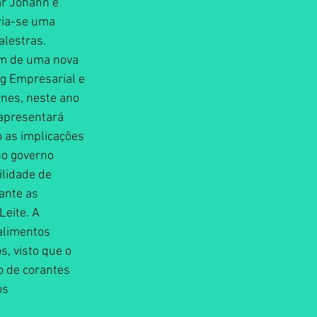
ar Johann e 
ria-se uma 
alestras.
ém de uma nova 
g Empresarial e 
nes, neste ano 
apresentará 
 as implicações 
no governo 
lidade de 
ante as 
eite. A 
alimentos 
, visto que o 
 de corantes 
os 